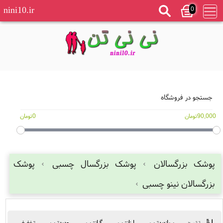
0
nini10.ir
جستجو در فروشگاه
90,000تومان
0تومان
پوشک بزرگسالان
پوشک بزرگسال چسبی
پوشک
بزرگسالان نینو چسبی
پربازدیدترین
ارزانترین
گرانترین
جدیدترین
تخفیفی
ترتیب: