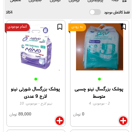
فقط کالاهای موجود
4کالا
به زودی
اتمام موجودی
پوشک بزرگسال نینو چسبی
پوشک بزرگسال شورتی نینو
متوسط
لارج 9 عددی
2
- موجودی:
4
نینو لارج
- موجودی:
10
89,000
0
تومان
تومان