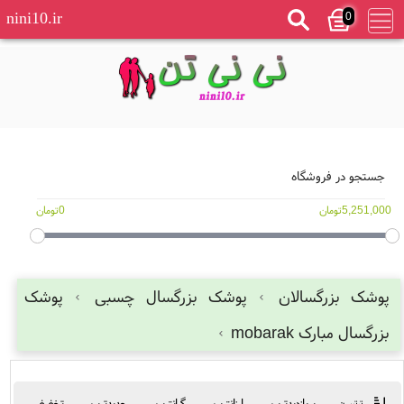
0
nini10.ir
جستجو در فروشگاه
5,251,000تومان
0تومان
پوشک بزرگسالان
پوشک بزرگسال چسبی
پوشک
بزرگسال مبارک mobarak
پربازدیدترین
ارزانترین
گرانترین
جدیدترین
تخفیفی
ترتیب: