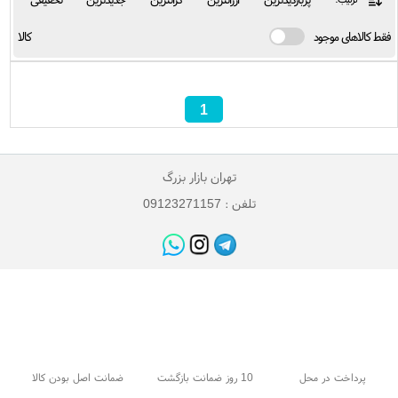
فقط کالاهای موجود
کالا
1
تهران بازار بزرگ
تلفن : 09123271157