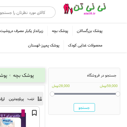
پوشک بزرگسالان
پوشک بچه
زیرانداز یکبار مصرف دروشیت 
محصولات غذایی کودک
پوشک پمپرز-لهستان
پوشک بچه
پوشک
جستجو در فروشگاه
59,000تومان
28,000تومان
پربازدیدترین
ارزا
ترتیب:
جستجو