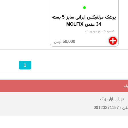
پوشک مولفیکس ایرانی سایز 5 بسته
34 عددی MOLFIX
شماره 5
- موجودی:
0
58,000
تومان
1
لم
تهران بازار بزرگ
 : 09123271157