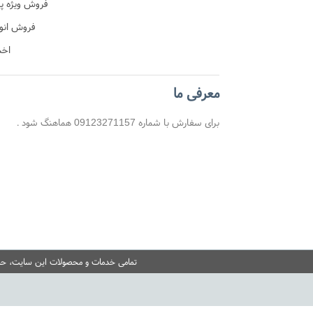
ن
فروش ویژه پ
آموزشی
فروش انو
اخب
معرفی ما
برای سفارش با شماره 09123271157 هماهنگ شود .
تمامی خدمات و محصولات این سایت، حسب 