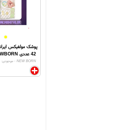
42 عددی MOLFIX NEWBORN
NEW BORN
- موجودی:
0