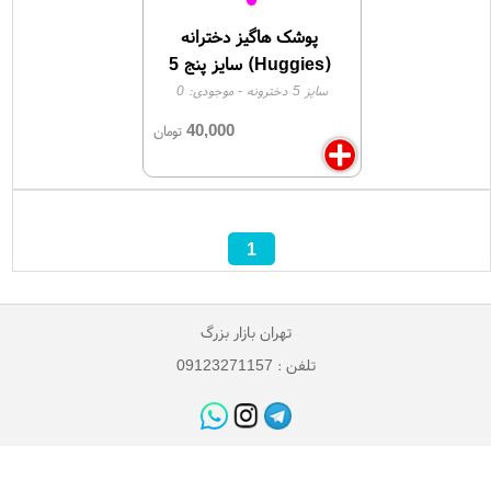
پوشک هاگیز دخترانه
(Huggies) سایز پنج 5
سایز 5 دخترونه
- موجودی:
0
40,000
تومان
1
تهران بازار بزرگ
تلفن : 09123271157