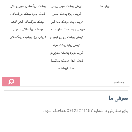
محل
10 روز ضمانت بازگشت
ضمانت اصل بودن کالا
معرفی ما
برای سفارش با شماره 09123271157 هماهنگ شود .
تحویل اکسپرس
هزینه ارسال