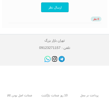
ارسال نظر
0 نظر
تهران بازار بزرگ
تلفن : 09123271157