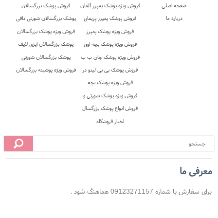
معرفی ما
برای سفارش با شماره 09123271157 هماهنگ شود .