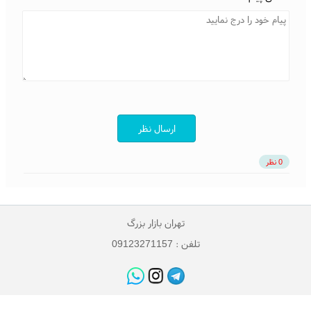
ارسال نظر
0 نظر
تهران بازار بزرگ
تلفن : 09123271157