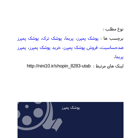
نوع مطلب :
برچسب ها :
پوشک پمپرز
،
پریما
،
پوشک ترک
،
پوشک پمپرز
ضدحساسیت
،
فروش پوشک پمپرز
،
خرید پوشک پمپرز
،
پمپرز
پریما
،
لینک های مرتبط : http://nini10.ir/shopin_8283-utab
پوشک پمپرز