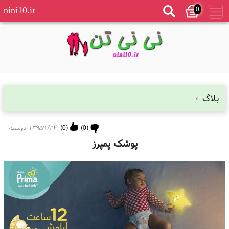
0
nini10.ir
بلاگ
(
0
)
(
0
)
۱۳۹۵/۳/۲۴ دوشنبه
پوشک پمپرز