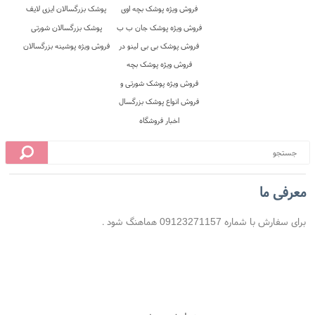
معرفی ما
برای سفارش با شماره 09123271157 هماهنگ شود .
 محل
10 روز ضمانت بازگشت
ضمانت اصل بودن کالا