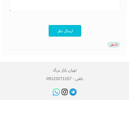
ارسال نظر
0 نظر
تهران بازار بزرگ
تلفن : 09123271157