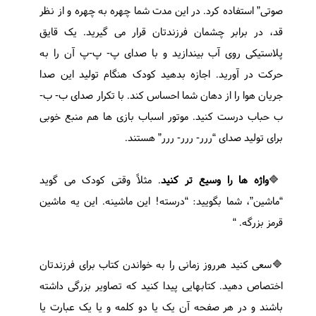
صوتی” استفاده کرد. در این مدت شما چهره به چهره و از نظر
قد، در برابر چشمان فرزندتان قرار می گیرید. یک قایق
پلاستیکی روی آب بیندازید و با صدای پ- پ-پ آن را به
حرکت در آورید. اجازه بدهید کودک هنگام تولید این صدا
جریان هوا را از دهان شما احساس کند. با تکرار صدای ب- ب-
ب حباب درست کنید. موتور اسباب بازی ها هم منبع خوبی
برای تولید صدای “ررر- ررر- ررر” هستند.
🔷
واژه ها را وسیع تر کنید
. مثلاً وقتی کودک می گوید
“ماشین”، شما بگویید: “درسته! این ماشینه. این یه ماشین
قرمز بزرگه. “
🔷سعی کنید هرروز زمانی را به خواندن کتاب برای فرزندتان
اختصاص دهید. کتابهایی پیدا کنید که تصاویر بزرگی داشته
باشند و در هر صفحه آن یک یا دو کلمه و یا یک عبارت یا