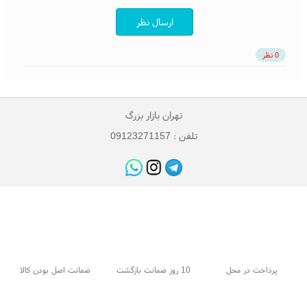
ارسال نظر
0 نظر
تهران بازار بزرگ
تلفن : 09123271157