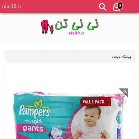
0
nini10.ir
پوشک بچه
/