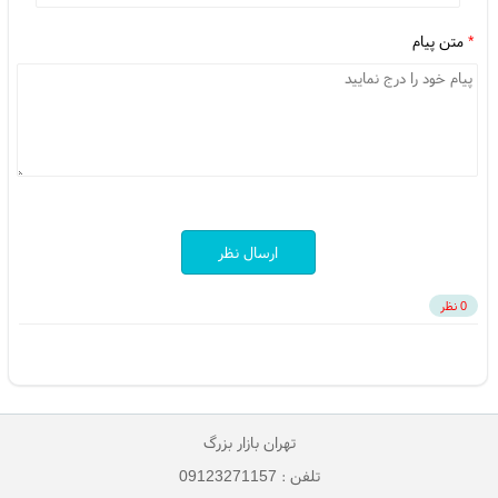
*
متن پیام
ارسال نظر
0 نظر
تهران بازار بزرگ
تلفن : 09123271157