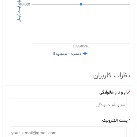
د
ام
ن
ه
ت
غ
ی
ی
ر
ات
ق
ی
م
ت
(
ت
و
م
ا
ن
68,000
1395/05/10
دخترونه - موجودی: 8
نظرات کاربران
*
نام و نام خانوادگی
*
پست الکترونیک