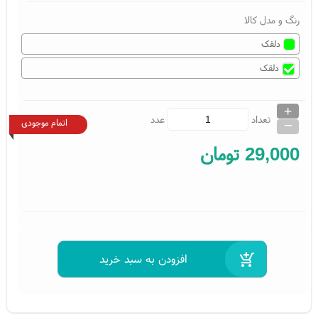
رنگ و مدل کالا
دلقک
دلقک
+
_
تعداد
عدد
اتمام موجودی
29,000
تومان