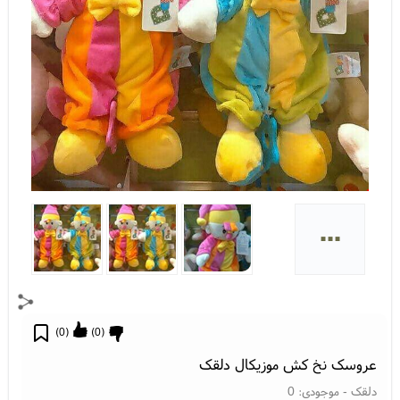
...
)
0
(
)
0
(
عروسک نخ کش موزیکال دلقک
دلقک
- موجودی:
0