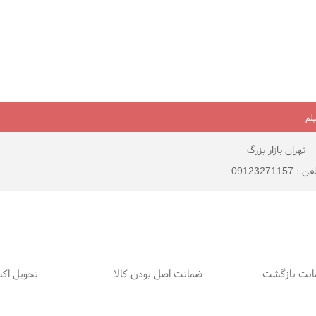
لم
تهران بازار بزرگ
 : 09123271157
ضمانت اصل بودن کالا
تحویل اک