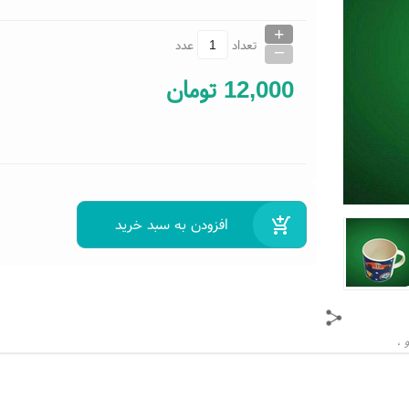
+
_
تعداد
عدد
12,000
تومان
،