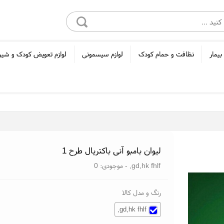
بیمار
نظافت و حمام کودک
لوازم سیسمونی
لوازم تعویض کودک و شی
لیوان بامبو آنی باکتریال طرح 1
gd,hk fhlf,
- موجودی:
0
رنگ و مدل کالا
gd,hk fhlf,