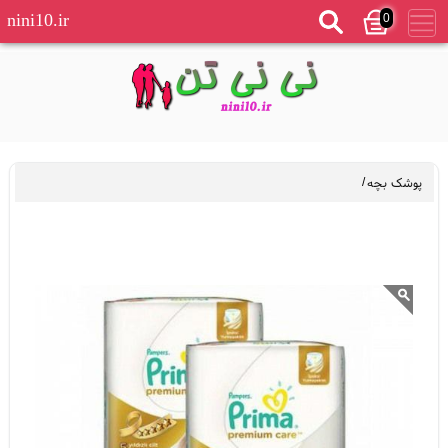
0
nini10.ir
پوشک بچه
/