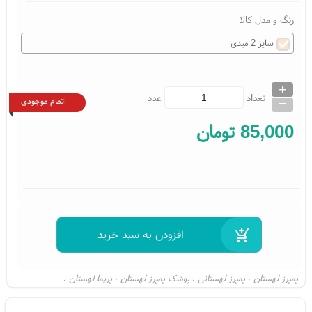
رنگ و مدل کالا
سایز 2 میدی
+
_
تعداد
عدد
اتمام موجودی
85,000
تومان
پمپرز لهستان
پمپرز لهستانی
پوشک پمپرز لهستان
پریما لهستان
،
،
،
،
پریمای لهستان
پریما لهستانی
پوشک پریما لهستانی
پمپرز
پمپرز پولند
،
،
،
،
،