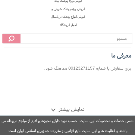
معرفی ما
برای سفارش با شماره 09123271157 هماهنگ شود .
 محل
10 روز ضمانت بازگشت
ضمانت اصل بودن کالا
نمایش بیشتر
تمامی خدمات و محصولات این سایت، حسب مورد دارای مجوزهای لازم از مراجع مربوطه می
باشند و فعالیت های این سایت تابع قوانین و مقررات جمهوری اسلامی ایران است.