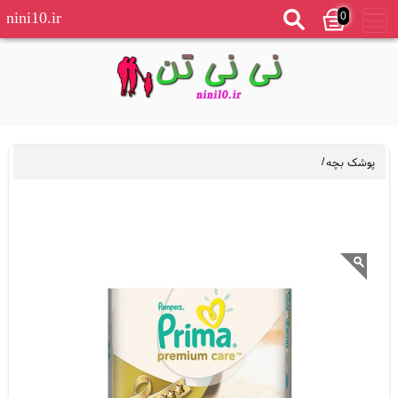
0
nini10.ir
پوشک بچه
/