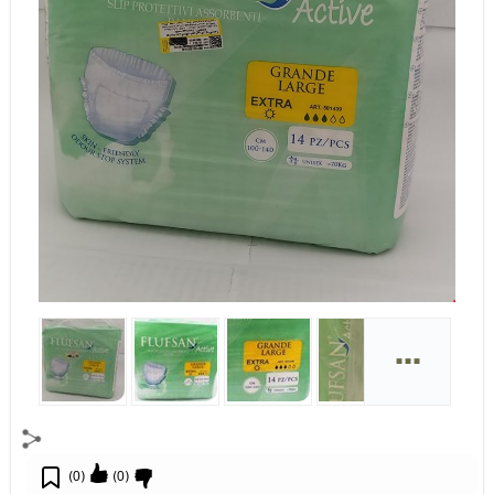
...
)
0
(
)
0
(