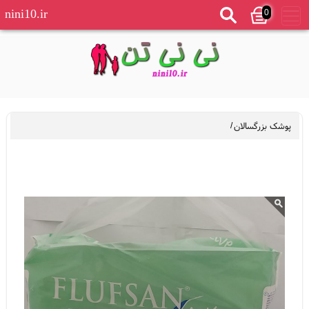
0
nini10.ir
پوشک بزرگسالان
/