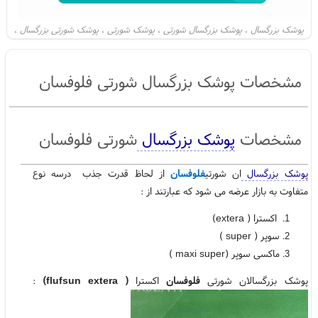
پوشک بزرگسال
پوشک بزرگسال شورتی
پوشک شورتی
پوشک شورتی بزرگسال
،
،
،
،
نمایندگی پوشک بزرگسال
پوشک بزرگسال فلوفسان
فلوفسان
،
،
،
پوشک بزرگسال flufsun
flufsun
خرید پوشک بزرگسال
فروش پوشک بزرگسال
،
،
،
مشخصات پوشک بزرگسال شورتی فلوفسان
فروش آنلاین پوشک بزرگسال شورتی
پوشک بزرگسالان
پوشینه بزرگسال
،
،
،
،
پوشینه بی اختیاری
،
مشخصات
پوشک بزرگسال
شورتی فلوفسان
پوشک بزرگسال
ان شورتی
فلوفسان
از لحاظ قدرت جذب درسه نوع
متفاوت به بازار عرضه می شود که عبارتند از :
اکسترا ( extera)
سوپر ( super )
ماکسی سوپر (maxi super )
پوشک بزرگسالان شورتی
فلوفسان
اکسترا
( flufsun extera)
: