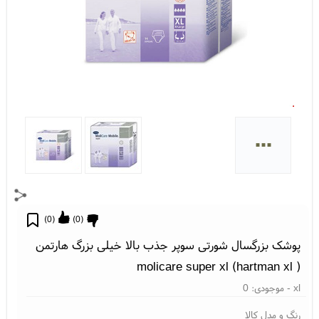
...
)
0
(
)
0
(
پوشک بزرگسال شورتی سوپر جذب بالا خیلی بزرگ هارتمن
( molicare super xl (hartman xl
xl
- موجودی:
0
رنگ و مدل کالا