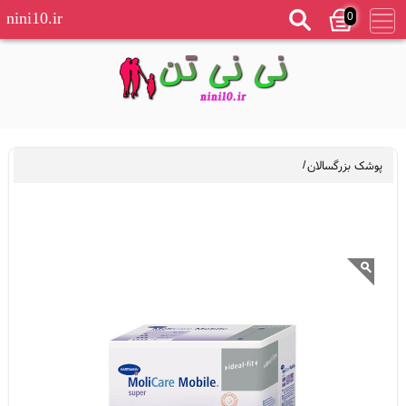
0
nini10.ir
پوشک بزرگسالان
/