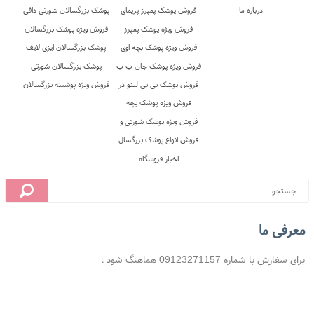
 محل
10 روز ضمانت بازگشت
ضمانت اصل بودن کالا
معرفی ما
برای سفارش با شماره 09123271157 هماهنگ شود .