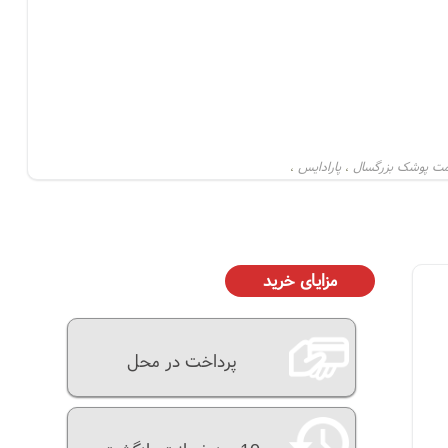
مت پوشک بزرگسال
پارادایس
،
،
مزایای خرید
پرداخت در محل