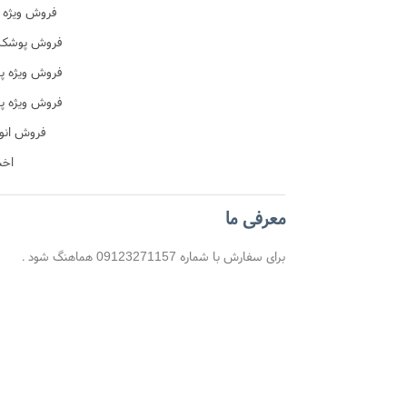
فروش ویژه 
ن
فروش پوشک ب
فروش ویژه پ
ن
فروش ویژه پ
آموزشی
فروش انو
اخب
معرفی ما
برای سفارش با شماره 09123271157 هماهنگ شود .