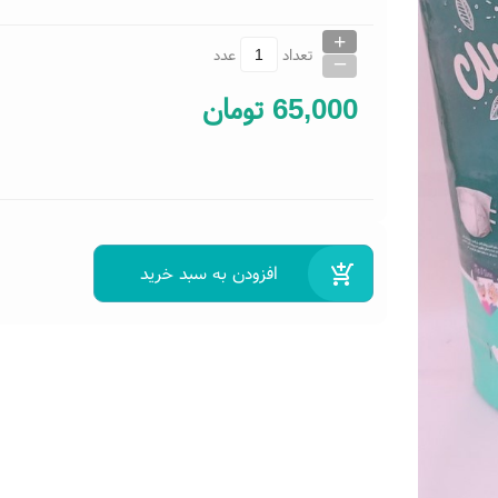
+
_
تعداد
عدد
65,000
تومان