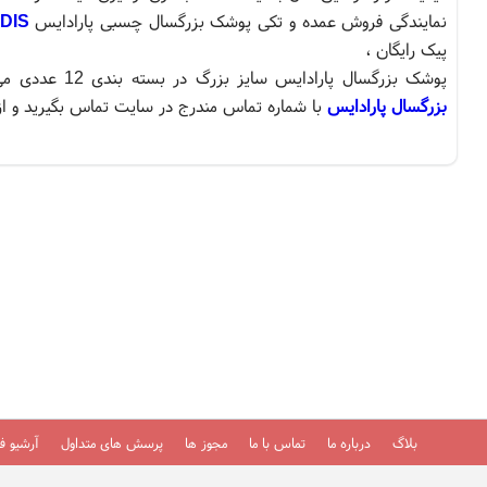
نمایندگی فروش عمده و تکی پوشک بزرگسال چسبی پارادایس
DIS
پیک رایگان ،
پوشک بزرگسال پارادایس سایز بزرگ در بسته بندی 12 عددی می باشد و در کارتن 6 به بازار عرضه می شود.برای خرید عمده
بزرگسال پارادایس
با شماره تماس مندرج در سایت تماس بگیرید و از 
بلاگ
درباره ما
تماس با ما
مجوز ها
پرسش های متداول
آرشیو فی