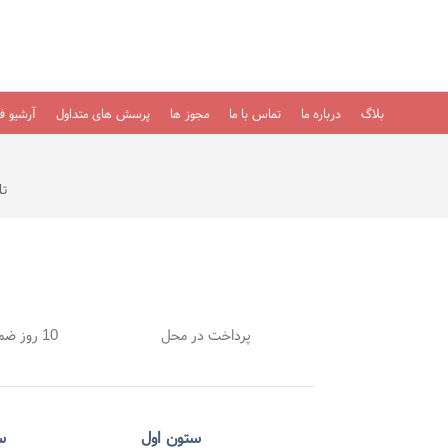
بلاگ
درباره ما
تماس با ما
مجوز ها
پرسش های متداول
آرشیو فی
تلفن
پرداخت در محل
10 روز ضمانت بازگشت
ستون اول
س