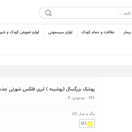
بیمار
نظافت و حمام کودک
لوازم سیسمونی
لوازم تعویض کودک و شی
پوشک بزرگسال (پوشینه ) ابری فلکس شورتی جذب ب
M3
- موجودی:
0
رنگ و مدل کالا
M3