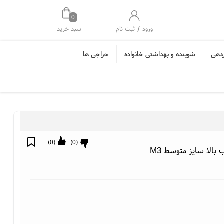
0
/
سبد خرید
ورود
ثبت نام
ردهی
شوینده و بهداشتی خانواده
حراجی ها
)
0
(
)
0
(
الا سایز متوسط M3