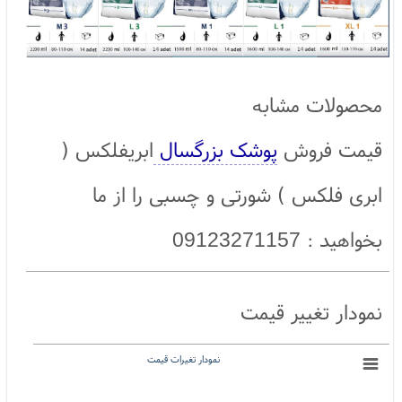
محصولات مشابه
قیمت فروش
پوشک بزرگسال
ابریفلکس (
ابری فلکس ) شورتی و چسبی را از ما
بخواهید : 09123271157
نمودار تغییر قیمت
نمودار تغیرات قیمت