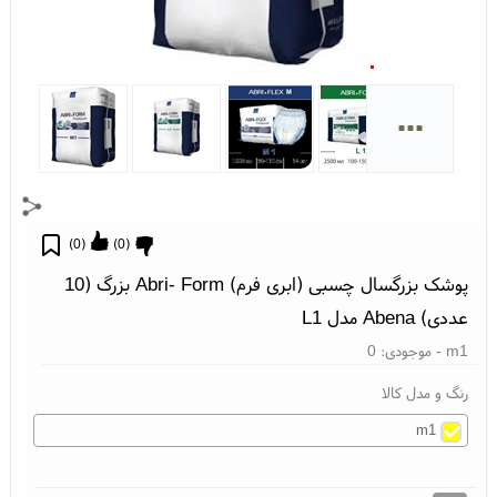
...
)
0
(
)
0
(
پوشک بزرگسال چسبی (ابری فرم) Abri- Form بزرگ (10
عددی) Abena مدل L1
m1
- موجودی:
0
رنگ و مدل کالا
m1