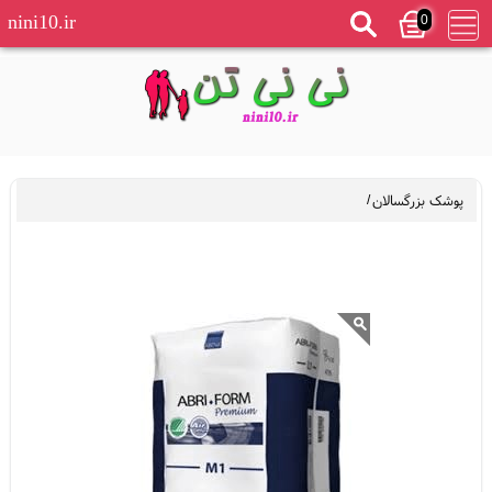
0
nini10.ir
پوشک بزرگسالان
/