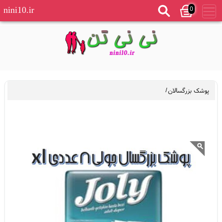
0
nini10.ir
پوشک بزرگسالان
/