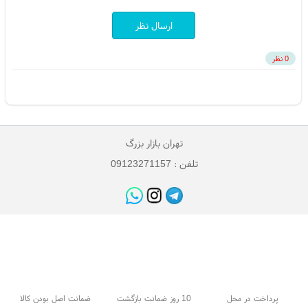
ارسال نظر
0 نظر
تهران بازار بزرگ
تلفن : 09123271157