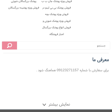
 محل
10 روز ضمانت بازگشت
ضمانت اصل بودن کالا
معرفی ما
برای سفارش با شماره 09123271157 هماهنگ شود .
تحویل اکسپرس
هزینه ارسال
نمایش بیشتر