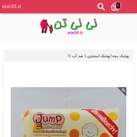
0
nini10.ir
پوشک بچه
/
پوشک استخری ( ضد آب )
/