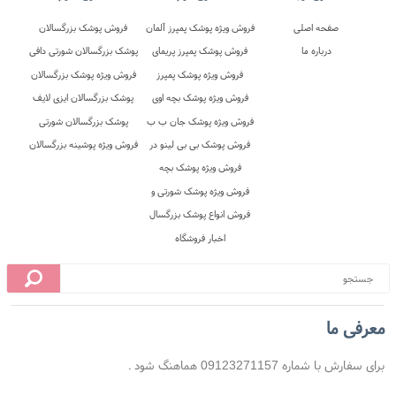
معرفی ما
 محل
10 روز ضمانت بازگشت
ضمانت اصل بودن کالا
برای سفارش با شماره 09123271157 هماهنگ شود .