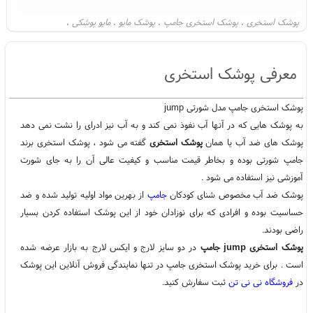
پوشک استخری
پوشک استخری جامپ
پوشک مایو
مایو پوشکی
،
،
،
،
خرید پوشک استخری
پوشک استخری شیراز
پوشک استخری جامپ
،
،
،
پوشک استخری سایز بزرگ
پوشک استخری سایز
پوشک استخری سایز کوچیک
،
،
،
معرفی پوشک استخری
پوشک استخری جامپ مدل شورتی jump
به پوشک هایی که در آنها آب نفوذ نمی کند و به آب نیز ادرای را نشت نمی دهد
پوشک های ضد آب یا همان
پوشک استخری
گفته می شود ، پوشک استخری برند
جامپ شورتی بوده و بخاطر قیمت مناسب و کیفیت عالی آن را به جای شورت
آموزشی نیز استفاده می شود .
پوشک ضد آب مخصوص شنای کودکان
جامپ
از بهرین مواد اولیه تولید شده و ضد
حساسیت بوده و افرادی که برای نوزادان خود از این پوشک استفاده کردن بسیار
راضی بودند.
پوشک استخری jump جامپ
در دو سایز لارج و ایکس لارج به بازار عرضه شده
است . برای خرید پوشک استخری جامپ در تنها نمایندگی فروش آنلاین این پوشک
در
فروشگاه نی نی تن
ثبت سفارش کنید.