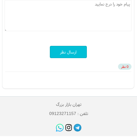
ارسال نظر
0 نظر
تهران بازار بزرگ
تلفن : 09123271157