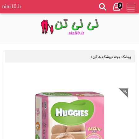
0
nini10.ir
پوشک بچه
/
پوشک هاگیز
/