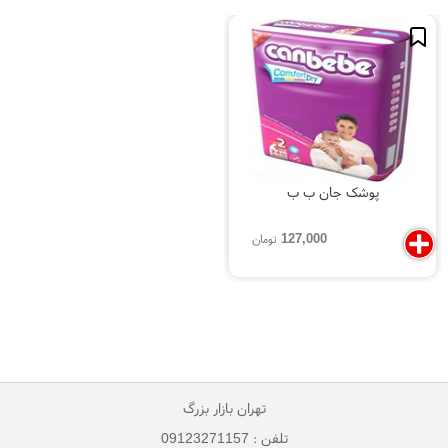
پوشک جان ب ب
127,000
تومان
تهران بازار بزرگ
تلفن : 09123271157