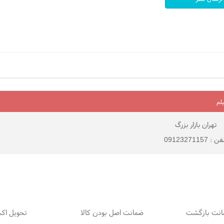
لم
تهران بازار بزرگ
 : 09123271157
ضمانت اصل بودن کالا
تحویل اک