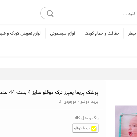
بیمار
نظافت و حمام کودک
لوازم سیسمونی
لوازم تعویض کودک و شی
پوشک پریما پمپرز ترک دوقلو سایز 4 بسته 44 عددی prima pampers
پریما دوقلو
- موجودی:
0
رنگ و مدل کالا
پریما دوقلو