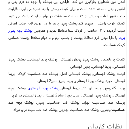
آمدن بوی نامطبوع جلوگیری می کند ،طراحی این پوشک با توجه به فرم بدن و
آناتومی بدن ساخته شده است و برای کودک راحتی را به همراه می آورد، قابلیت
جذب فوق العاده و بیش از ۱۲ ساعت محافظت در برابر رطوبت باعث می شود
کودک خواب راحتی را سپری کند.پوشک پمپرز پریما با دارا بودن لایه جذب اضافی
سبب گردیده تا ۱۲ ساعت از کودک شما محافظ نماید و همچنین
پوشک بچه پمپرز
پریما
با دارا بودن کرم محافظ پوست و چسب نرم و با دوام محافظ پوست حساس
کودک شماست.
کلمات پر بازدید : پوشک پمپرز پریمای لهستانی, پوشک پریما لهستانی, پوشک پمپرز
لهستانی, پریما لهستانی, پمپرز لهستانی
قیمت پوشک لهستانی, پوشک لهستانی اصل, پوشک ضد حساسیت کودک, پریما
لهستان, خرید پوشک پریما لهستانی, پریما پمپرز سایز2 لهستان
پریما گلد,پمپرز پریما لهستانی,پریما لهستان,
پوشک پریما لهستان
, پوشک بچه
لهستانی, پوشک پمپرز لهستانی اصل, پمپرز سایز2 لهستان, پمپرز لهستان در کرج
پوشک ضد حساسیت نوزاد, پوشک ضد حساسیت پمپرز,
پوشک بچه ضد
حساسیت,
بهترین پوشک ضد حساسیت,بهترین پوشک ضد حساسیت برای نوزاد
نظرات کاربران