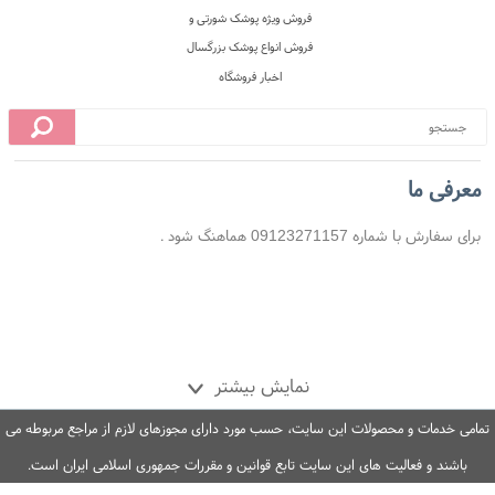
معرفی ما
برای سفارش با شماره 09123271157 هماهنگ شود .
 محل
10 روز ضمانت بازگشت
ضمانت اصل بودن کالا
نمایش بیشتر
تمامی خدمات و محصولات این سایت، حسب مورد دارای مجوزهای لازم از مراجع مربوطه می
باشند و فعالیت های این سایت تابع قوانین و مقررات جمهوری اسلامی ایران است.