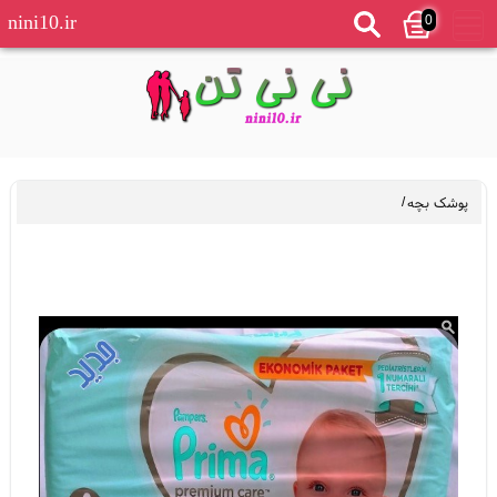
0
nini10.ir
پوشک بچه
/