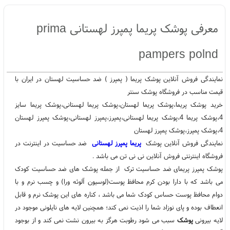
پوشک پریما 4
پوشک پریما لهستانی
پمپرز
پمپرز لهستانی
،
،
،
،
پوشک پمپرز لهستان 4
پوشک پمپرز
پوشک پمپرز لهستان
،
،
،
معرفی پوشک پریما پمپرز لهستانی prima
pampers polnd
نمایندگی فروش آنلاین پوشک پریما ( پمپرز ) ضد حساسیت لهستان در ایران با
قیمت مناسب در فروشگاه پوشک سنتر
خرید پوشک پریما،پوشک پریما لهستان،پوشک پریما لهستانی،پوشک پریما سایز
4،پوشک پریما 4،پوشک پریما لهستانی،پمپرز،پمپرز لهستانی،پوشک پمپرز لهستان
4،پوشک پمپرز،پوشک پمپرز لهستان
نمایندگی فروش آنلاین پوشک
پریما پمپرز لهستانی
ضد حساسیت در اینترنت در
فروشگاه اینترنتی فروش آنلاین نی نی تن می باشد .
پوشک پمپرز پریمای ضد حساسیت ترک از جمله پوشک های ضد حساسیت کودک
می باشد که با دارا بودن کرم محافظ پوست(لوسیون آلوئه ورا) و چسب نرم و با
دوام محافظ پوست حساس کودک شما می باشد ، کناره های این پوشک نرم و قابل
انعطاف بوده و پای نوزاد شما را اذیت نمی کند؛ همچنین لایه های نایلونی موجود در
لایه بیرونی
پوشک
سبب می شود رطوبت هرگز به بیرون نشت نمی کند و از بوجود