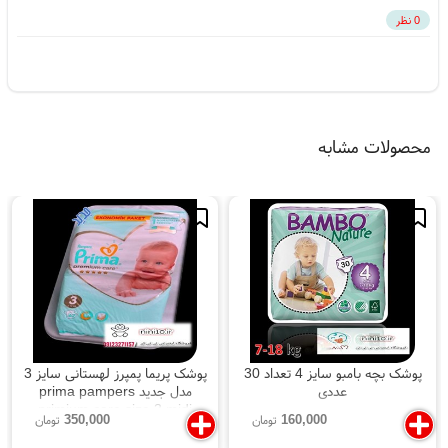
0 نظر
محصولات مشابه
پوشک بچه بامبو سایز 4 تعداد 30
پوشک پریما پمپرز لهستانی سایز 3
عددی
مدل جدید prima pampers
primium care size 3 midi
350,000
160,000
تومان
تومان