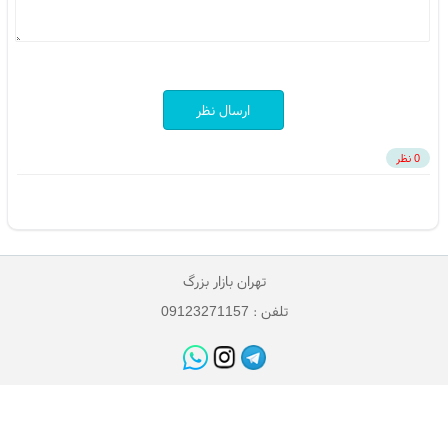
ارسال نظر
0 نظر
تهران بازار بزرگ
تلفن : 09123271157