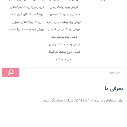
 محل
10 روز ضمانت بازگشت
ضمانت اصل بودن کالا
معرفی ما
برای سفارش با شماره 09123271157 هماهنگ شود .