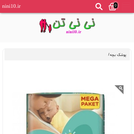
0
nini10.ir
پوشک بچه
/