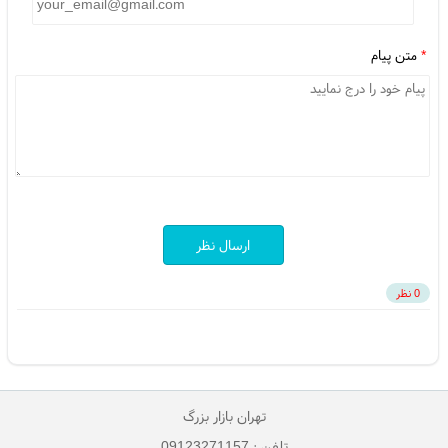
*
متن پیام
ارسال نظر
0 نظر
تهران بازار بزرگ
تلفن : 09123271157