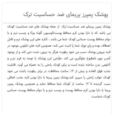
پمپرز ضدحساسیت
پوشک پمپرز ضد حساسیت
پوشک پریما حساس
،
،
،
پوشک پمپرز سفید
پوشک پریما سفید
،
،
پوشک پمپرز پریمای ضد حساسیت ترک
پوشک پمپرز پریمای ضد حساسیت ترک از جمله پوشک های ضد حساسیت کودک
می باشد که با دارا بودن کرم محافظ پوست(لوسیون آلوئه ورا) و چسب نرم و با
دوام محافظ پوست حساس کودک شما می باشد ، کناره های این پوشک نرم و قابل
انعطاف بوده و پای نوزاد شما را اذیت نمی کند؛ همچنین لایه های نایلونی موجود در
لایه بیرونی پوشک سبب می شود رطوبت هرگز به بیرون نشت نمی کند و از بوجود
آمدن بوی نامطبوع جلوگیری می کند ،طراحی این پوشک با توجه به فرم بدن و
آناتومی بدن ساخته شده است و برای کودک راحتی را به همراه می آورد، قابلیت
جذب فوق العاده و بیش از ۱۲ ساعت محافظت در برابر رطوبت باعث می شود
کودک خواب راحتی را سپری کند.پوشک پمپرز پریما با دارا بودن لایه جذب اضافی
سبب گردیده تا ۱۲ ساعت از کودک شما محافظ نماید و همچنین پوشک پمپرز
پریما با دارا بودن کرم محافظ پوست و چسب نرم و با دوام محافظ پوست حساس
کودک شماست.