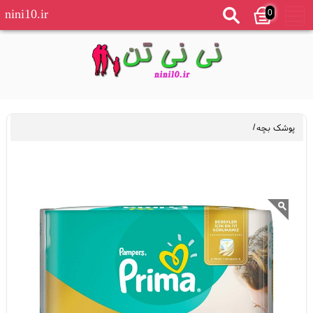
0
nini10.ir
پوشک بچه
/