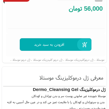
56,000
تومان
موستلا
ژل درموکلینزینک موستلا
ژل درمو کلینزینک موستلا
ژل درمو موستلا
،
،
،
،
ژل درمو کلینزینک
درموکلینزینک موستلا
درمو کلینزینک موستلا
درمو موستلا
،
،
،
،
معرفی ژل درموکلیزینگ موستلا
ژل درموکلیزینگ Dermo_Cleansing Gel
موستلا شوینده غیر صابونی پوست سر و بدن نوزادان و کودکان
بدن و سرنوزادان و کودکان را با ملایمت تمیز می کند و در عین حال آسیبی به لایه
هیدرولیپیدی پوست نمی رساند.