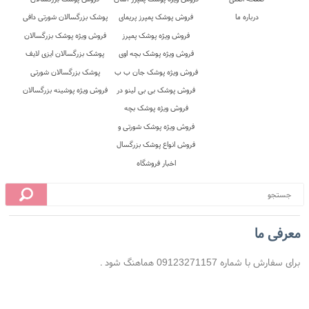
 محل
10 روز ضمانت بازگشت
ضمانت اصل بودن کالا
معرفی ما
برای سفارش با شماره 09123271157 هماهنگ شود .