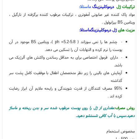
ترکیبات
ژل
درموکلینزینگ
ماستلا
:
مواد پاک کننده غیر صابونی آمفوتری ، ترکیبات مرطوب کننده برگرفته از نارگیل ،
ویتامین B5 بیزابولول .
مزیت های
ژل درموکلینزینگ
ماستلا
:
· چشم ها را نمی سوزاند ( ph =5.2-5.8 )، ویتامین B5 موجود در آن
پوست را نرم کرده و التهابات آن را تسکین می دهد.
· دارای فرمول اختصاصی برای به حداقل رساندن واکنش های آلرژیک می
باشد.
آزمایش های بالینی را زیر نظر متخصصان اطفال با موفقیت کامل پشت سر
گذاشته
95% مصرف کنندگان از قدرت شویندگی و رایحه ملایم آن ابراز رضایت
کرده اند .
روش مصرف:
مقداری از ژل را روی پوست مرطوب شده سر و بدن ریخته و ماساژ
دهید.سپس با آب کافی شستشو دهید.
مخصوص استحمام
وزن 500 میل