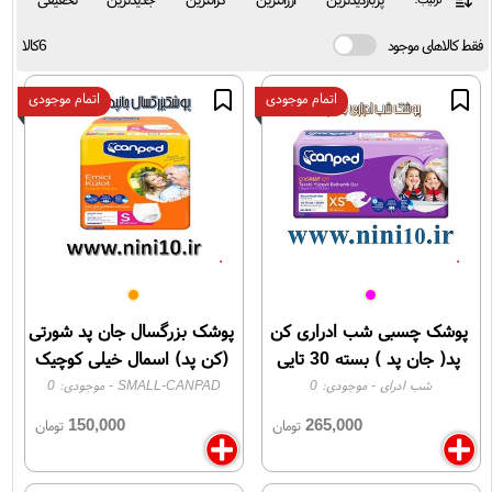
فقط کالاهای موجود
6کالا
اتمام موجودی
اتمام موجودی
پوشک چسبی شب ادراری کن
پوشک بزرگسال جان پد شورتی
پد( جان پد ) بسته 30 تایی
(کن پد) اسمال خیلی کوچیک
canpad xs
شب ادرای
- موجودی:
0
SMALL-CANPAD
- موجودی:
0
150,000
265,000
تومان
تومان