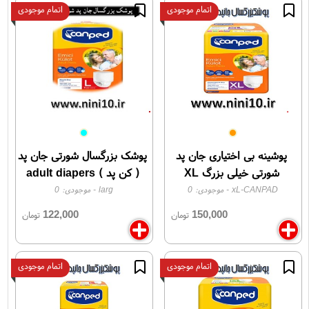
اتمام موجودی
اتمام موجودی
پوشینه بی اختیاری جان پد
پوشک بزرگسال شورتی جان پد
شورتی خیلی بزرگ XL
( کن پد ) adult diapers
canped
xL-CANPAD
- موجودی:
0
larg
- موجودی:
0
122,000
150,000
تومان
تومان
اتمام موجودی
اتمام موجودی