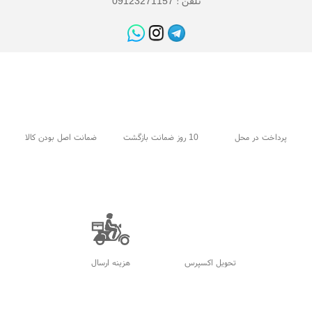
تلفن : 09123271157