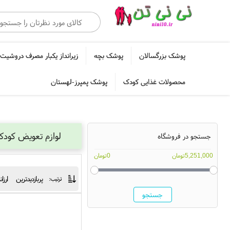
پوشک بزرگسالان
پوشک بچه
زیرانداز یکبار مصرف دروشیت 
محصولات غذایی کودک
پوشک پمپرز-لهستان
لوازم تعویض کود
جستجو در فروشگاه
5,251,000تومان
0تومان
پربازدیدترین
ارزا
ترتیب:
جستجو