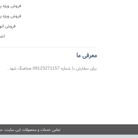
فروش ویژه پ
ن
فروش ویژه پ
آموزشی
فروش انو
اخب
معرفی ما
برای سفارش با شماره 09123271157 هماهنگ شود .
تمامی خدمات و محصولات این سایت، حسب 