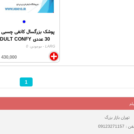
پوشک بزرگسال کانفی چسبی ل
30 عددی ADULT CONFY
LARG
- موجودی:
0
430,000
ت
1
لم
تهران بازار بزرگ
 : 09123271157