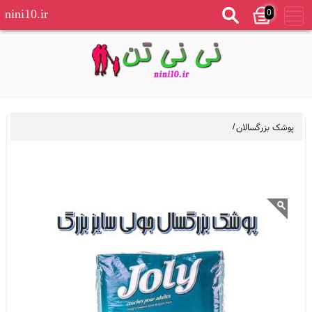
0
nini10.ir
پوشک بزرگسالان
/