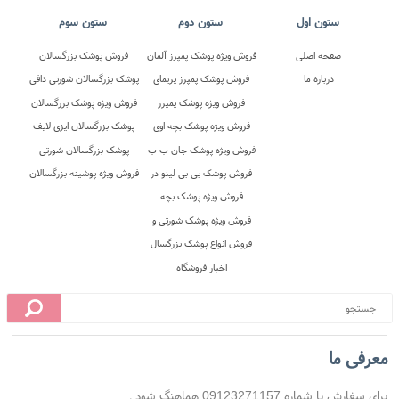
معرفی ما
برای سفارش با شماره 09123271157 هماهنگ شود .