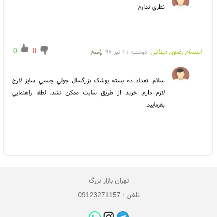
نظري ندارم
)
(
)
(
ابتسام رضوی دینانی
دوشنبه ۱۱ تیر ۹۷
پاسخ
سلام. تعداد ده بسته پوشک بزرگسال جولي چسبي سايز لارج 
لازم دارم. خريد از طريق سايت ممکن نشد. لطفا راهنمايي 
بفرماييد. 
تهران بازار بزرگ
تلفن : 09123271157