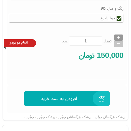
رنگ و مدل کالا
جولی لارج
+
_
تعداد
عدد
اتمام موجودی
150,000
تومان
پوشک بزرگسال جولی
پوشک بزرگسالان جولی
پوشک جولی
جولی
،
،
،
،
پوشینه جولی
جولی لارج
پوشک جولی لارج
پوشک joly
joly
پوشک بزرگسال
،
،
،
،
،