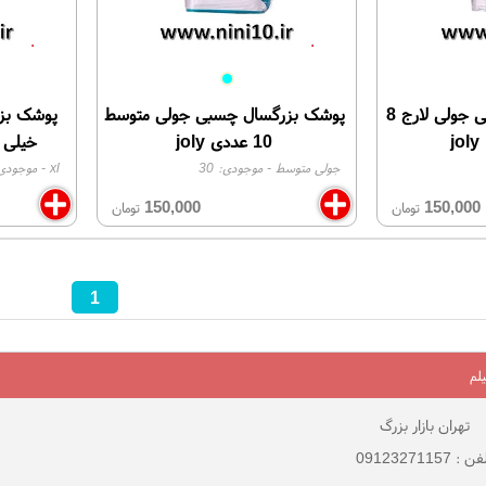
پوشک بزرگسال چسبی جولی لارج 8
پوشک بزرگسال چسبی جولی متوسط
پوشک بز
10 عددی joly
خیلی بزرگ 8 
جولی متوسط
- موجودی:
30
xl
- موجودی
150,000
150,000
تومان
تومان
1
لم
تهران بازار بزرگ
 : 09123271157