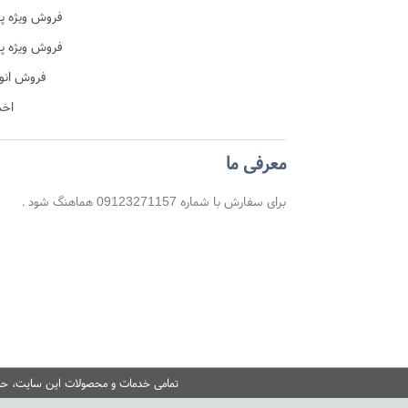
فروش ویژه پ
ن
فروش ویژه پ
آموزشی
فروش انو
اخب
معرفی ما
برای سفارش با شماره 09123271157 هماهنگ شود .
تمامی خدمات و محصولات این سایت، حسب 