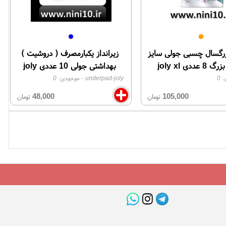
رگسال چسبی جولی سایز
زیرانداز یکبارمصرف ( دروشیت )
عددی joly xl
بهداشتی جولی 10 عددی joly
:
0
underpad-joly
- موجودی:
0
48,000
105,000
تومان
تومان