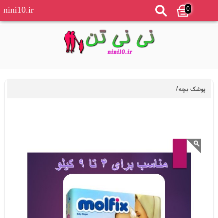
0
nini10.ir
پوشک بچه
/