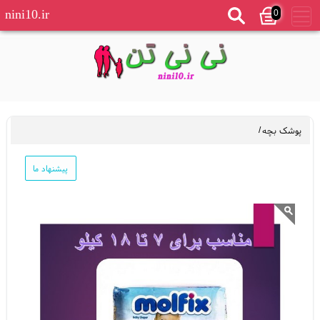
0
nini10.ir
پوشک بچه
/
پیشنهاد ما