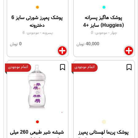
پوشک هاگیز پسرانه
پوشک پمپرز شورتی سایز 6
(Huggies) سایز +4
دخترونه
چهار
- موجودی:
0
پسرونه
- موجودی:
6
0
40,000
تومان
تومان
اتمام موجودی
اتمام موجودی
پوشک پریما لهستانی پمپرز
شیشه شیر طبیعی 260 میلی