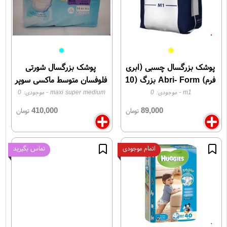
پوشک بزرگسال چسبی (ابری
پوشک بزرگسال شورتی
فرم) Abri- Form بزرگ (10
فلوفسان متوسط ماکسی سوپر
عددی) Abena مدل L1
flufsun maxi super
m1
- موجودی:
0
maxi super medium
- موجودی:
0
medium
410,000
89,000
تومان
تومان
اتمام موجودی
تماس بگیرید