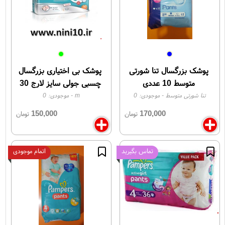
پوشک بزرگسال تنا شورتی
پوشک بی اختیاری بزرگسال
متوسط 10 عددی
چسبی جولی سایز لارج 30
عددی
تنا شورتی متوسط
- موجودی:
0
m
- موجودی:
0
150,000
170,000
تومان
تومان
تماس بگیرید
اتمام موجودی