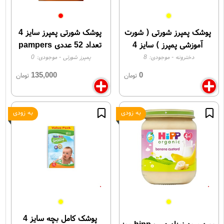
پوشک پمپرز شورتی ( شورت
پوشک شورتی پمپرز سایز 4
آموزشی پمپرز ) سایز 4
تعداد 52 عددی pampers
دخترونه
easy up
دخترونه
- موجودی:
8
پمپرز شورتی
- موجودی:
0
135,000
0
تومان
تومان
به زودی
به زودی
پوشک کامل بچه سایز 4