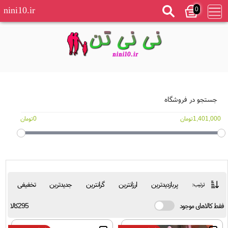
0
nini10.ir
جستجو در فروشگاه
1,401,000تومان
0تومان
پربازدیدترین
ارزانترین
گرانترین
جدیدترین
تخفیفی
ترتیب:
فقط کالاهای موجود
295کالا