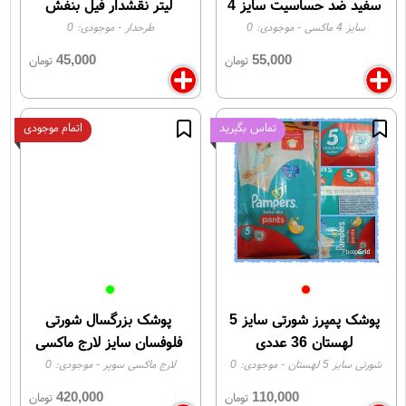
سفید ضد حساسیت سایز 4
لیتر نقشدار فیل بنفش
ماکسی
SCF628/17
سایز 4 ماکسی
- موجودی:
0
طرحدار
- موجودی:
0
45,000
55,000
تومان
تومان
تماس بگیرید
اتمام موجودی
پوشک پمپرز شورتی سایز 5
پوشک بزرگسال شورتی
لهستان 36 عددی
فلوفسان سایز لارج ماکسی
سوپر Flufsun maxi super
شورتی سایز 5 لهستان
- موجودی:
0
لارج ماکسی سوپر
- موجودی:
0
larg
420,000
110,000
تومان
تومان