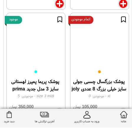
اتمام موجودی
موجود
پوشک بزرگسال چسبی جولی
پوشک پریما پمپرز لهستانی
سایز خیلی بزرگ 8 عددی joly
سایز 3 مدل جدید prima
pampers primium care
xl
xl
- موجودی:
0
size 3 midi
- موجودی:
5
size 3 midi
350,000
105,000
تومان
تومان
خانه
ورود به حساب کاربری
آخرین تراکنش ها
سبد خرید
اتمام موجودی
اتمام موجودی