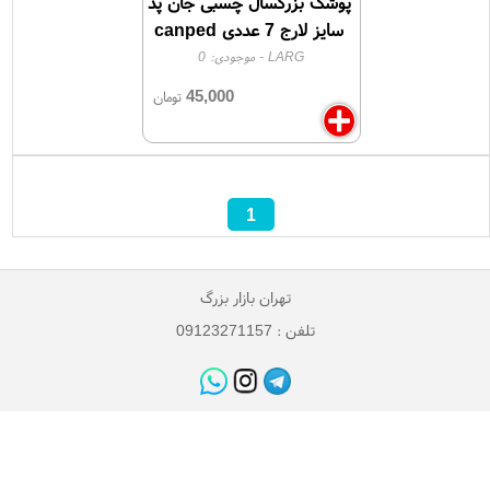
پوشک بزرگسال چسبی جان پد
سایز لارج 7 عددی canped
larg
LARG
- موجودی:
0
45,000
تومان
1
تهران بازار بزرگ
تلفن : 09123271157