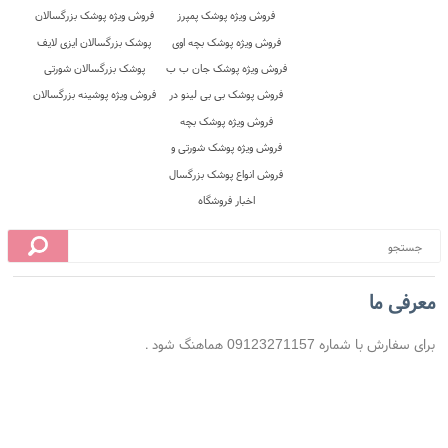
تحویل اکسپرس
هزینه ارسال
معرفی ما
برای سفارش با شماره 09123271157 هماهنگ شود .
 اول
ستون دوم
ستون سوم
اصلی
فروش ویژه پوشک پمپرز آلمان
فروش پوشک بزرگسالان
اصل در نی نی تن
شورتی در فروشگاه نی نی تن
ه ما
فروش پوشک پمپرز پریمای
پوشک بزرگسالان شورتی دافی