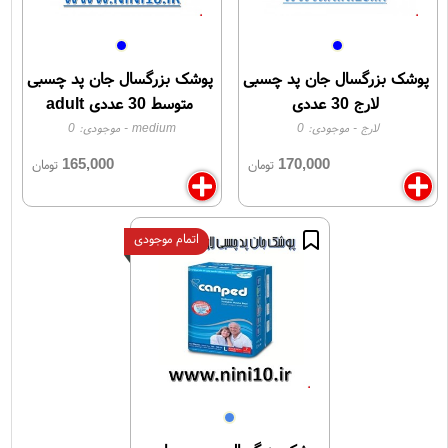
پوشک بزرگسال جان پد چسبی
پوشک بزرگسال جان پد چسبی
لارج 30 عددی
متوسط 30 عددی adult
canped medium
لارج
- موجودی:
0
medium
- موجودی:
0
165,000
170,000
تومان
تومان
اتمام موجودی